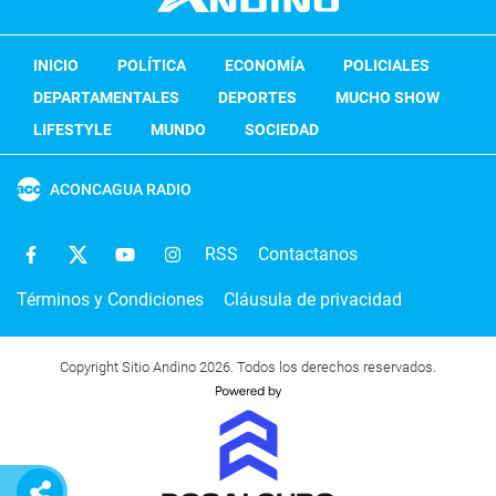
INICIO
POLÍTICA
ECONOMÍA
POLICIALES
DEPARTAMENTALES
DEPORTES
MUCHO SHOW
LIFESTYLE
MUNDO
SOCIEDAD
ACONCAGUA RADIO
RSS
Contactanos
Términos y Condiciones
Cláusula de privacidad
Copyright Sitio Andino 2026. Todos los derechos reservados.