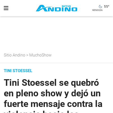
11
°
Sitio Andino
>
MuchoShow
TINI STOESSEL
Tini Stoessel se quebró
en pleno show y dejó un
fuerte mensaje contra la