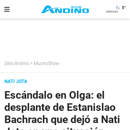
5
°
Sitio Andino
>
MuchoShow
NATI JOTA
Escándalo en Olga: el
desplante de Estanislao
Bachrach que dejó a Nati