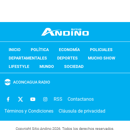
INICIO
POLÍTICA
ECONOMÍA
POLICIALES
DEPARTAMENTALES
DEPORTES
MUCHO SHOW
LIFESTYLE
MUNDO
SOCIEDAD
ACONCAGUA RADIO
RSS
Contactanos
Términos y Condiciones
Cláusula de privacidad
Copyright Sitio Andino 2026. Todos los derechos reservados.