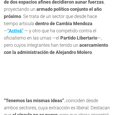
de dos espacios afines decidieron aunar fuerzas
,
proyectando un
armado político conjunto el año
próximo
. Se trata de un sector que desde hace
tiempo articula
dentro de Cambia Mendoza
—
"Activá"
— y otro que ha competido contra el
oficialismo en las urnas —el
Partido Libertario
—,
pero cuyos integrantes han tenido un
acercamiento
con la administración de Alejandro Molero
.
“Tenemos las mismas ideas”
, coinciden desde
ambos sectores, cuya extracción es liberal. Destacan
que
el vínculo no es nuevo
, pero que ahora encontró