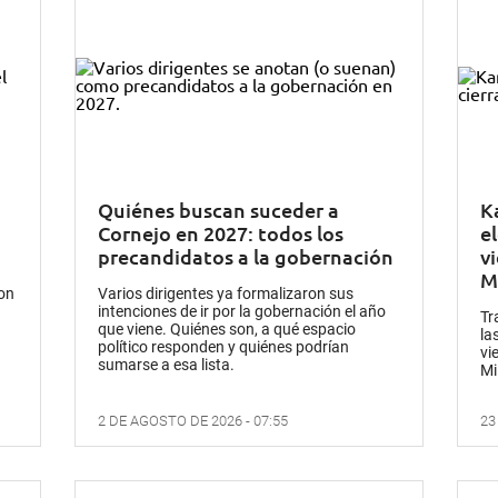
Quiénes buscan suceder a
K
Cornejo en 2027: todos los
e
precandidatos a la gobernación
v
M
con
Varios dirigentes ya formalizaron sus
intenciones de ir por la gobernación el año
Tr
que viene. Quiénes son, a qué espacio
la
político responden y quiénes podrían
vi
sumarse a esa lista.
Mi
2 DE AGOSTO DE 2026 - 07:55
23