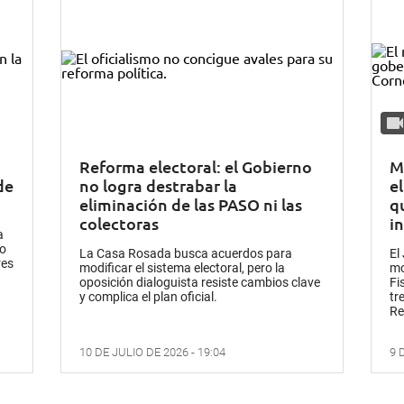
Reforma electoral: el Gobierno
M
de
no logra destrabar la
el
eliminación de las PASO ni las
q
colectoras
i
a
lo
La Casa Rosada busca acuerdos para
El
res
modificar el sistema electoral, pero la
mo
oposición dialoguista resiste cambios clave
Fi
y complica el plan oficial.
tr
Re
10 DE JULIO DE 2026 - 19:04
9 