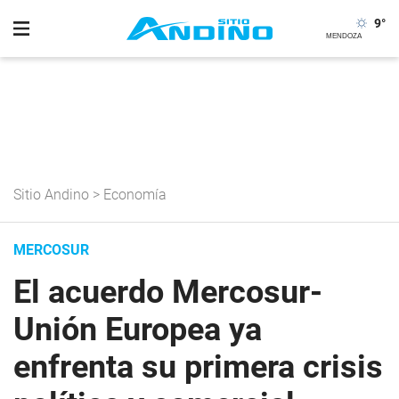
9
°
Sitio Andino
>
Economía
MERCOSUR
El acuerdo Mercosur-
Unión Europea ya
enfrenta su primera crisis