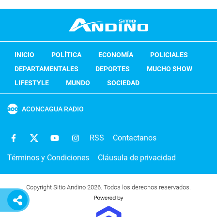
INICIO
POLÍTICA
ECONOMÍA
POLICIALES
DEPARTAMENTALES
DEPORTES
MUCHO SHOW
LIFESTYLE
MUNDO
SOCIEDAD
ACONCAGUA RADIO
RSS
Contactanos
Términos y Condiciones
Cláusula de privacidad
Copyright Sitio Andino 2026. Todos los derechos reservados.