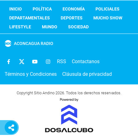
INICIO
POLÍTICA
ECONOMÍA
POLICIALES
DEPARTAMENTALES
DEPORTES
MUCHO SHOW
LIFESTYLE
MUNDO
SOCIEDAD
ACONCAGUA RADIO
RSS
Contactanos
Términos y Condiciones
Cláusula de privacidad
Copyright Sitio Andino 2026. Todos los derechos reservados.