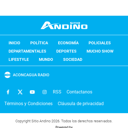
INICIO
POLÍTICA
ECONOMÍA
POLICIALES
DEPARTAMENTALES
DEPORTES
MUCHO SHOW
LIFESTYLE
MUNDO
SOCIEDAD
ACONCAGUA RADIO
RSS
Contactanos
Términos y Condiciones
Cláusula de privacidad
Copyright Sitio Andino 2026. Todos los derechos reservados.