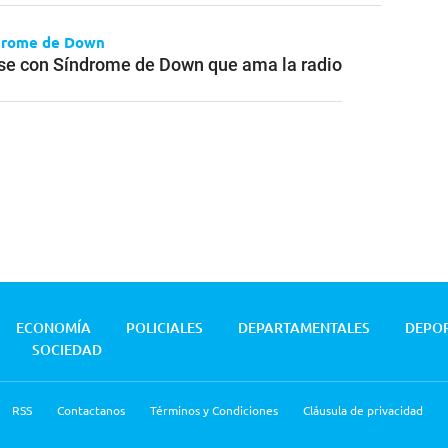
ndrome de Down
nse con Síndrome de Down que ama la radio
ECONOMÍA
POLICIALES
DEPARTAMENTALES
DEPO
SOCIEDAD
RSS
Contactanos
Términos y Condiciones
Cláusula de privacidad