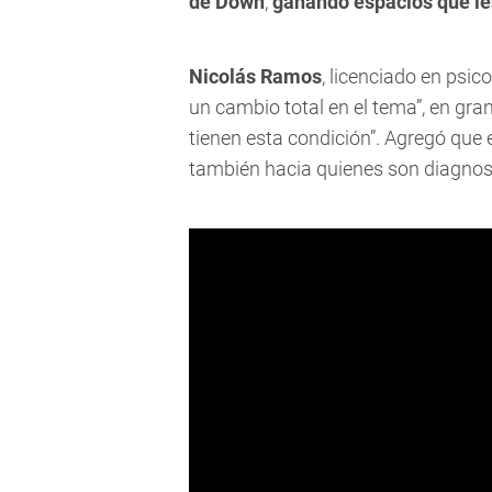
de Down
,
ganando espacios que le
Nicolás Ramos
, licenciado en psi
un cambio total en el tema”, en gra
tienen esta condición”. Agregó que
también hacia quienes son diagnost