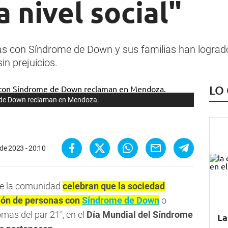
a nivel social"
as con Síndrome de Down y sus familias han logrado
in prejuicios.
LO
e de Down reclaman en Mendoza.
de 2023 - 20:10
 de la comunidad
celebran que la sociedad
sión de personas con
Síndrome de Down
o
mas del par 21", en el
Día Mundial del Síndrome
La