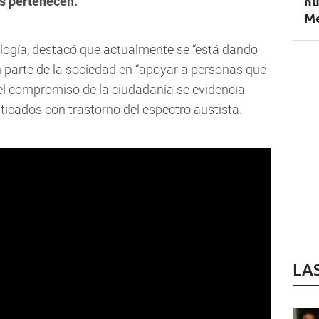
nu
s pertenecen.
M
cología, destacó que actualmente se “está dando
n parte de la sociedad en “apoyar a personas que
 el compromiso de la ciudadanía se evidencia
icados con trastorno del espectro austista.
LA