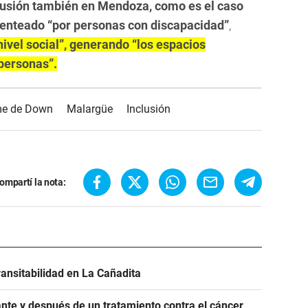
lusión también en Mendoza, como es el caso
genteado “por personas con discapacidad”
,
nivel social”, generando “los espacios
personas”.
me de Down
Malargüe
Inclusión
ompartí la nota:
ransitabilidad en La Cañadita
nte y después de un tratamiento contra el cáncer