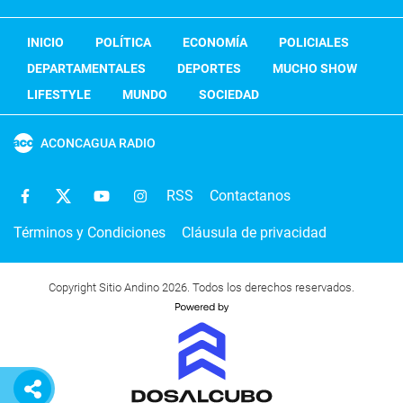
INICIO
POLÍTICA
ECONOMÍA
POLICIALES
DEPARTAMENTALES
DEPORTES
MUCHO SHOW
LIFESTYLE
MUNDO
SOCIEDAD
ACONCAGUA RADIO
RSS
Contactanos
Términos y Condiciones
Cláusula de privacidad
Copyright Sitio Andino 2026. Todos los derechos reservados.