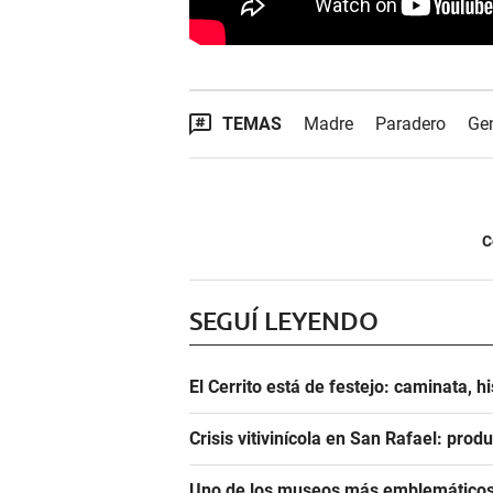
TEMAS
Madre
Paradero
Gen
C
SEGUÍ LEYENDO
El Cerrito está de festejo: caminata, h
Crisis vitivinícola en San Rafael: prod
Uno de los museos más emblemáticos 