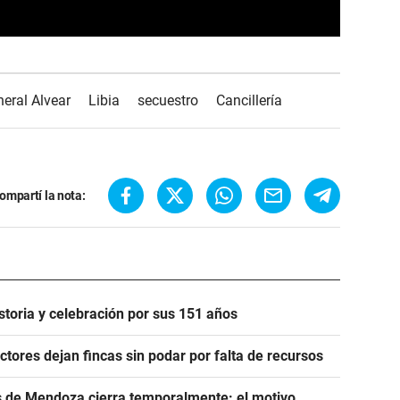
eral Alvear
Libia
secuestro
Cancillería
ompartí la nota:
istoria y celebración por sus 151 años
uctores dejan fincas sin podar por falta de recursos
de Mendoza cierra temporalmente: el motivo