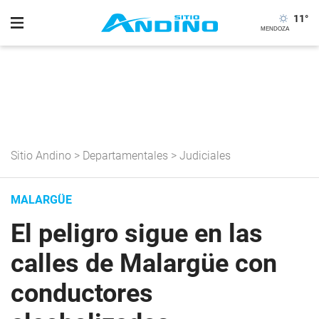
11
°
Sitio Andino
>
Departamentales
>
Judiciales
MALARGÜE
El peligro sigue en las
calles de Malargüe con
conductores