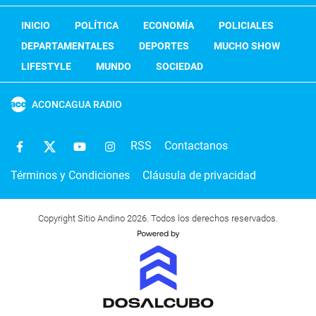
INICIO
POLÍTICA
ECONOMÍA
POLICIALES
DEPARTAMENTALES
DEPORTES
MUCHO SHOW
LIFESTYLE
MUNDO
SOCIEDAD
ACONCAGUA RADIO
RSS
Contactanos
Términos y Condiciones
Cláusula de privacidad
Copyright Sitio Andino 2026. Todos los derechos reservados.