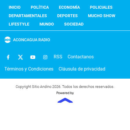
INICIO
POLÍTICA
ECONOMÍA
POLICIALES
DEPARTAMENTALES
DEPORTES
MUCHO SHOW
LIFESTYLE
MUNDO
SOCIEDAD
ACONCAGUA RADIO
RSS
Contactanos
Términos y Condiciones
Cláusula de privacidad
Copyright Sitio Andino 2026. Todos los derechos reservados.