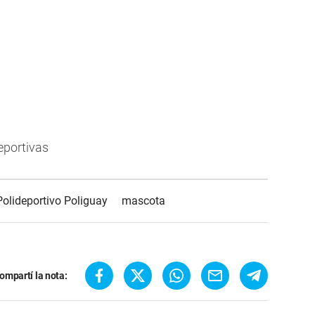
eportivas
Polideportivo Poliguay
mascota
ompartí la nota: