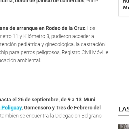
nu
itaria, botón de pánico de comercios
, entre
M
ana de arranque en Rodeo de la Cruz
. Los
ómetro 11 y Kilómetro 8, pudieron acceder a
tención pediátrica y ginecológica, la castración
hip para perros peligrosos, Registro Civil Móvil e
ucación ambiental.
asta el 26 de septiembre, de 9 a 13
,
Muni
o Poliguay
,
Gomensoro y Tres de Febrero del
LA
n también se encuentra la Delegación Belgrano-