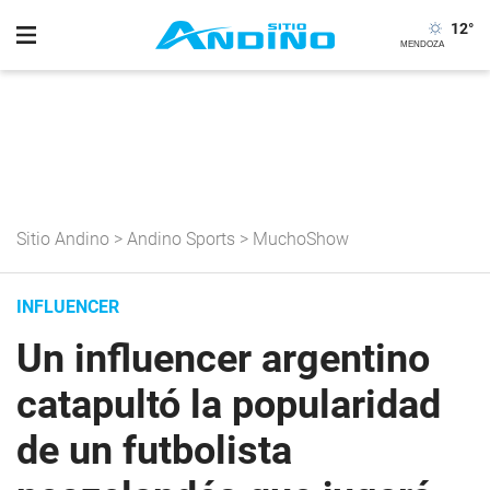
12
°
Sitio Andino
>
Andino Sports
>
MuchoShow
INFLUENCER
Un influencer argentino
catapultó la popularidad
de un futbolista