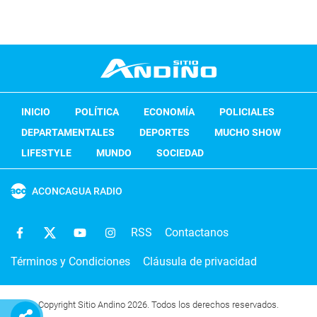
INICIO
POLÍTICA
ECONOMÍA
POLICIALES
DEPARTAMENTALES
DEPORTES
MUCHO SHOW
LIFESTYLE
MUNDO
SOCIEDAD
ACONCAGUA RADIO
RSS
Contactanos
Términos y Condiciones
Cláusula de privacidad
Copyright Sitio Andino 2026. Todos los derechos reservados.