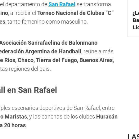
, el departamento de
San Rafael
se transforma
¿L
tino
, al recibir el
Torneo Nacional de Clubes “C”
Ba
es
, tanto femenino como masculino.
Li
Asociación Sanrafaelina de Balonmano
ederación Argentina de Handball
, reúne a más
e Ríos, Chaco, Tierra del Fuego, Buenos Aires,
tas regiones del país.
ll en San Rafael
iples escenarios deportivos de San Rafael, entre
o Maristas
, y las canchas de los clubes
Huracán
 a 20 horas
.
LA