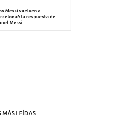
os Messi vuelven a
rcelona?: la respuesta de
onel Messi
S MÁS LEÍDAS