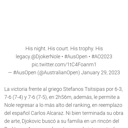
His night. His court. His trophy. His
legacy.
@DjokerNole
•
#AusOpen
•
#AO2023
pic.twitter.com/1tC4Foanm1
— #AusOpen (@AustralianOpen)
January 29, 2023
La victoria frente al griego Stefanos Tsitsipas por 6-3,
7-6 (7-4) y 7-6 (7-5), en 2h56m, además, le permite a
Nole regresar a lo más alto del ranking, en reemplazo
del español Carlos Alcaraz. Ni bien terminada su obra
de arte, Djokovic buscó a su familia en un rincón del