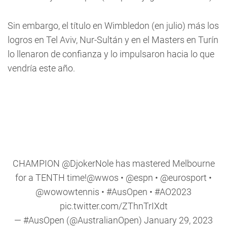
Sin embargo, el título en Wimbledon (en julio) más los
logros en Tel Aviv, Nur-Sultán y en el Masters en Turín
lo llenaron de confianza y lo impulsaron hacia lo que
vendría este año.
CHAMPION
@DjokerNole
has mastered Melbourne
for a TENTH time!
@wwos
•
@espn
•
@eurosport
•
@wowowtennis
•
#AusOpen
•
#AO2023
pic.twitter.com/ZThnTrIXdt
— #AusOpen (@AustralianOpen)
January 29, 2023