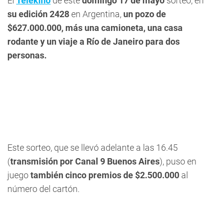
El
Telekino
de este
domingo 17 de mayo
sorteó, en
su edición 2428
en Argentina,
un pozo de
$627.000.000
, más
una camioneta, una casa
rodante y un viaje a Río de Janeiro para dos
personas.
Este sorteo, que se llevó adelante a las 16.45
(
transmisión por Canal 9 Buenos Aires
), puso en
juego
también cinco premios de $2.500.000
al
número del cartón.