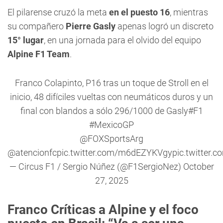
El pilarense cruzó la meta
en el puesto 16
, mientras
su compañero
Pierre Gasly
apenas logró un discreto
15° lugar
, en una jornada para el olvido del equipo
Alpine F1 Team
.
Franco Colapinto, P16 tras un toque de Stroll en el
inicio, 48 difíciles vueltas con neumáticos duros y un
final con blandos a sólo 296/1000 de Gasly
#F1
#MexicoGP
@FOXSportsArg
@atencionfc
pic.twitter.com/m6dEZYKVgy
pic.twitter.
— Circus F1 / Sergio Núñez (@F1SergioNez)
October
27, 2025
Franco Críticas a Alpine y el foco