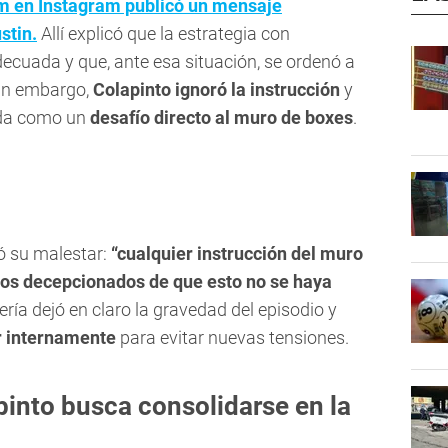
am en Instagram publicó un mensaje
stin.
Allí explicó que la estrategia con
ecuada y que, ante esa situación, se ordenó a
Sin embargo,
Colapinto ignoró la instrucción
y
tada como un
desafío directo al muro de boxes
.
ó su malestar:
“cualquier instrucción del muro
mos decepcionados de que esto no se haya
ería dejó en claro la gravedad del episodio y
r internamente
para evitar nuevas tensiones.
pinto busca consolidarse en la