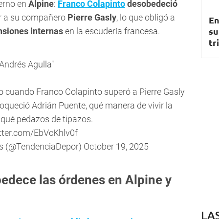
terno en
Alpine
:
Franco Colapinto
desobedeció
ar a su compañero
Pierre Gasly
, lo que obligó a
En
su
nsiones internas
en la escudería francesa.
tr
"Andrés Agulla"
zo cuando Franco Colapinto superó a Pierre Gasly
loqueció Adrián Puente, qué manera de vivir la
 qué pedazos de tipazos.
itter.com/EbVcKhlv0f
es (@TendenciaDepor)
October 19, 2025
edece las órdenes en Alpine y
LA