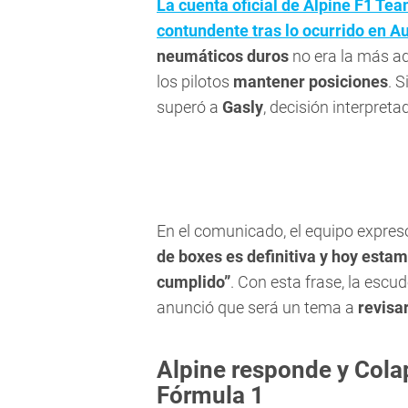
La cuenta oficial de Alpine F1 Te
contundente tras lo ocurrido en Au
neumáticos duros
no era la más ad
los pilotos
mantener posiciones
. 
superó a
Gasly
, decisión interpre
En el comunicado, el equipo expres
de boxes es definitiva y hoy esta
cumplido”
. Con esta frase, la escud
anunció que será un tema a
revisa
Alpine responde y Cola
Fórmula 1