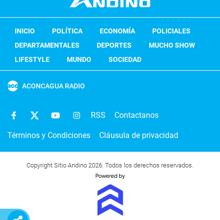
INICIO
POLÍTICA
ECONOMÍA
POLICIALES
DEPARTAMENTALES
DEPORTES
MUCHO SHOW
LIFESTYLE
MUNDO
SOCIEDAD
ACONCAGUA RADIO
RSS
Contactanos
Términos y Condiciones
Cláusula de privacidad
Copyright Sitio Andino 2026. Todos los derechos reservados.