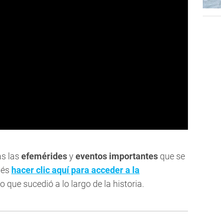
as las
efemérides
y
eventos importantes
que se
dés
hacer clic aquí para acceder a la
o que sucedió a lo largo de la historia.