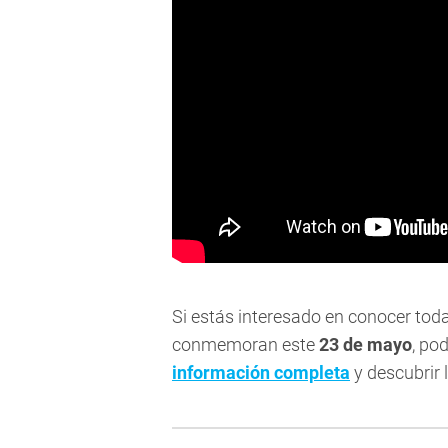
Si estás interesado en conocer tod
conmemoran este
23 de mayo
, po
información completa
y descubrir l