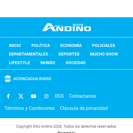
INICIO
POLÍTICA
ECONOMÍA
POLICIALES
DEPARTAMENTALES
DEPORTES
MUCHO SHOW
LIFESTYLE
MUNDO
SOCIEDAD
ACONCAGUA RADIO
RSS
Contactanos
Términos y Condiciones
Cláusula de privacidad
Copyright Sitio Andino 2026. Todos los derechos reservados.