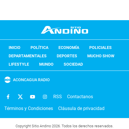
INICIO
POLÍTICA
ECONOMÍA
POLICIALES
DEPARTAMENTALES
DEPORTES
MUCHO SHOW
LIFESTYLE
MUNDO
SOCIEDAD
ACONCAGUA RADIO
RSS
Contactanos
Términos y Condiciones
Cláusula de privacidad
Copyright Sitio Andino 2026. Todos los derechos reservados.