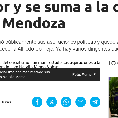
 y se suma a la 
n Mendoza
ió públicamente sus aspiraciones políticas y quedó a
eder a Alfredo Cornejo. Ya hay varios dirigentes q
LO
ficialismo han manifestado sus
Foto: Yemel Fil
izo Natalio Mema,
- 09:48