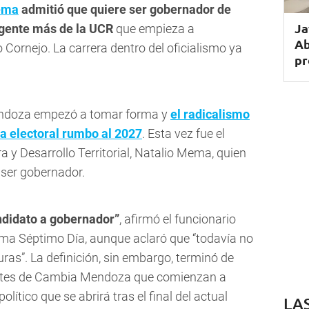
ema
admitió que quiere ser gobernador de
Ja
rigente más de la UCR
que empieza a
Ab
 Cornejo. La carrera dentro del oficialismo ya
pr
Mendoza empezó a tomar forma y
el radicalismo
a electoral rumbo al 2027
. Esta vez fue el
a y Desarrollo Territorial, Natalio Mema, quien
 ser gobernador.
ndidato a gobernador”
, afirmó el funcionario
ama Séptimo Día, aunque aclaró que “todavía no
as”. La definición, sin embargo, terminó de
gentes de Cambia Mendoza que comienzan a
ítico que se abrirá tras el final del actual
LA