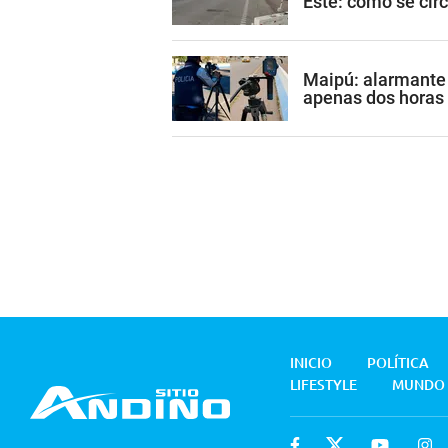
Este: cómo se cir
Maipú: alarmante 
apenas dos horas
INICIO
POLÍTICA
LIFESTYLE
MUNDO