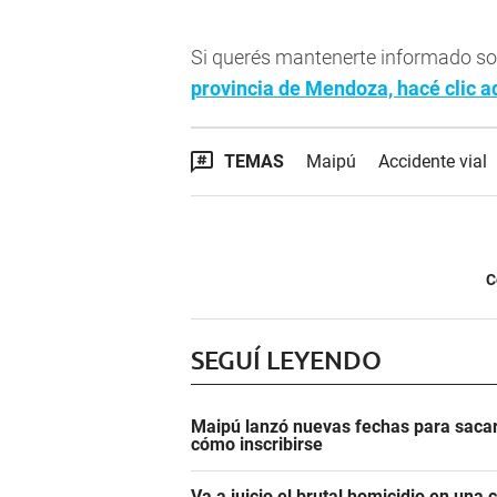
Si querés mantenerte informado so
provincia de Mendoza, hacé clic a
TEMAS
Maipú
Accidente vial
C
SEGUÍ LEYENDO
Maipú lanzó nuevas fechas para sacar 
cómo inscribirse
Va a juicio el brutal homicidio en una