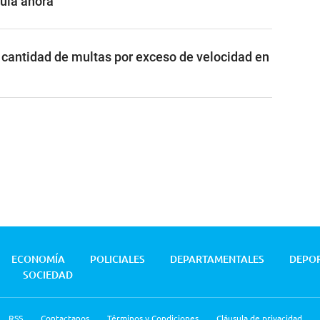
cula ahora
cantidad de multas por exceso de velocidad en
ECONOMÍA
POLICIALES
DEPARTAMENTALES
DEPO
SOCIEDAD
RSS
Contactanos
Términos y Condiciones
Cláusula de privacidad