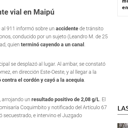
mu
en
nte vial en Maipú
o al 911 informó sobre un
accidente
de tránsito
ronos, conducido por un sujeto (Leandro M. de 25
ad, quien
terminó cayendo a un canal
.
ipal se desplazó al lugar. Al arribar, se constató
mez, en dirección Este-Oeste, y al llegar a la
ó contra el cordón y cayó a la acequia
.
a, arrojando un
resultado positivo de 2,08 g/L
. El
LA
omisaría Coquimbito y notificado del Artículo 67
dó secuestrado, e intervino el Juzgado