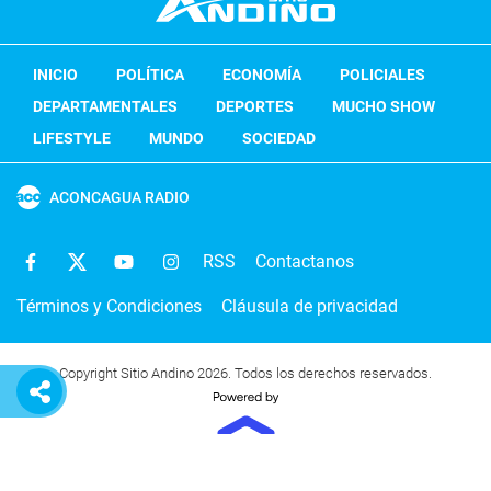
INICIO
POLÍTICA
ECONOMÍA
POLICIALES
DEPARTAMENTALES
DEPORTES
MUCHO SHOW
LIFESTYLE
MUNDO
SOCIEDAD
ACONCAGUA RADIO
RSS
Contactanos
Términos y Condiciones
Cláusula de privacidad
Copyright Sitio Andino 2026. Todos los derechos reservados.