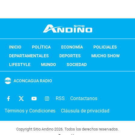
INICIO
POLÍTICA
ECONOMÍA
POLICIALES
DEPARTAMENTALES
DEPORTES
MUCHO SHOW
LIFESTYLE
MUNDO
SOCIEDAD
ACONCAGUA RADIO
RSS
Contactanos
Términos y Condiciones
Cláusula de privacidad
Copyright Sitio Andino 2026. Todos los derechos reservados.