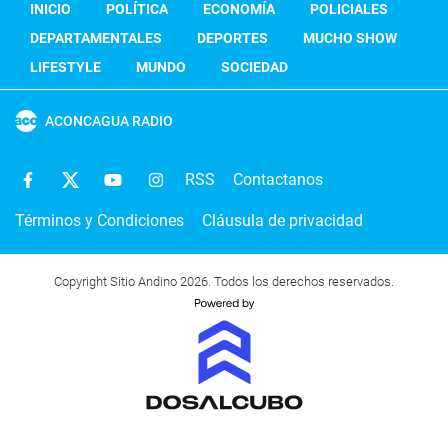
INICIO
POLÍTICA
ECONOMÍA
POLICIALES
DEPARTAMENTALES
DEPORTES
MUCHO SHOW
LIFESTYLE
MUNDO
SOCIEDAD
ACONCAGUA RADIO
RSS
Contactanos
Términos y Condiciones
Cláusula de privacidad
Copyright Sitio Andino 2026. Todos los derechos reservados.