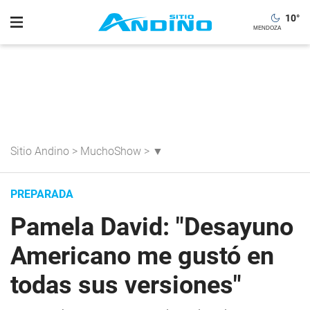
10
°
Sitio Andino
>
MuchoShow
>
▼
PREPARADA
Pamela David: "Desayuno
Americano me gustó en
todas sus versiones"