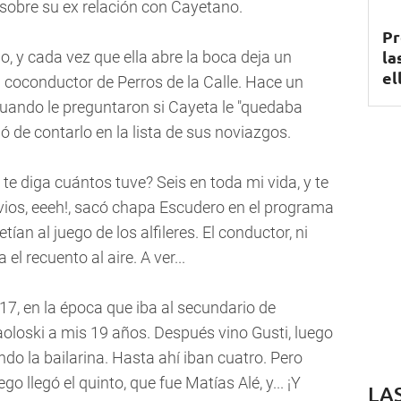
 sobre su ex relación con Cayetano.
Pr
la
, y cada vez que ella abre la boca deja un
el
 coconductor de Perros de la Calle. Hace un
uando le preguntaron si Cayeta le "quedaba
ó de contarlo en la lista de sus noviazgos.
te diga cuántos tuve? Seis en toda mi vida, y te
vios, eeeh!, sacó chapa Escudero en el programa
an al juego de los alfileres. El conductor, ni
 el recuento al aire. A ver...
 17, en la época que iba al secundario de
loski a mis 19 años. Después vino Gusti, luego
ndo la bailarina. Hasta ahí iban cuatro. Pero
ego llegó el quinto, que fue Matías Alé, y... ¡Y
LA