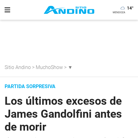
14
°
Sitio Andino
>
MuchoShow
>
▼
PARTIDA SORPRESIVA
Los últimos excesos de
James Gandolfini antes
de morir