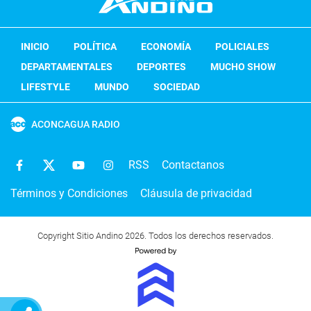
INICIO
POLÍTICA
ECONOMÍA
POLICIALES
DEPARTAMENTALES
DEPORTES
MUCHO SHOW
LIFESTYLE
MUNDO
SOCIEDAD
ACONCAGUA RADIO
RSS
Contactanos
Términos y Condiciones
Cláusula de privacidad
Copyright Sitio Andino 2026. Todos los derechos reservados.