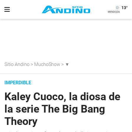
13
°
Sitio Andino
>
MuchoShow
>
▼
IMPERDIBLE
Kaley Cuoco, la diosa de
la serie The Big Bang
Theory