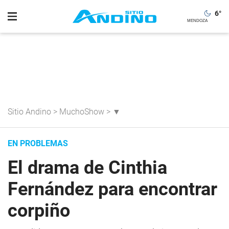
6
°
Sitio Andino
>
MuchoShow
>
▼
EN PROBLEMAS
El drama de Cinthia
Fernández para encontrar
corpiño