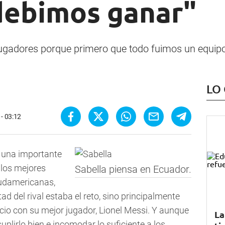
debimos ganar"
ugadores porque primero que todo fuimos un equipo",
LO
 - 03:12
e una importante
 los mejores
Sabella piensa en Ecuador.
Sudamericanas,
ad del rival estaba el reto, sino principalmente
icio con su mejor jugador, Lionel Messi. Y aunque
La
suplirlo bien e incomodar lo suficiente a los