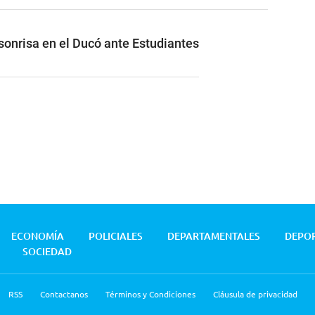
 sonrisa en el Ducó ante Estudiantes
ECONOMÍA
POLICIALES
DEPARTAMENTALES
DEPO
SOCIEDAD
RSS
Contactanos
Términos y Condiciones
Cláusula de privacidad