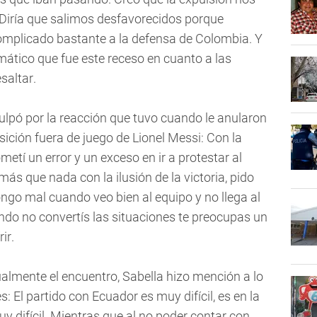
Diría que salimos desfavorecidos porque
mplicado bastante a la defensa de Colombia. Y
mático que fue este receso en cuanto a las
altar.
isculpó por la reacción que tuvo cuando le anularon
ición fuera de juego de Lionel Messi: Con la
cometí un error y un exceso en ir a protestar al
más que nada con la ilusión de la victoria, pido
ngo mal cuando veo bien al equipo y no llega al
do no convertís las situaciones te preocupas un
r.
ualmente el encuentro, Sabella hizo mención a lo
: El partido con Ecuador es muy difícil, es en la
y difícil. Mientras que al no poder contar con