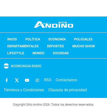
INICIO
POLÍTICA
ECONOMÍA
POLICIALES
DEPARTAMENTALES
DEPORTES
MUCHO SHOW
LIFESTYLE
MUNDO
SOCIEDAD
ACONCAGUA RADIO
RSS
Contactanos
Términos y Condiciones
Cláusula de privacidad
Copyright Sitio Andino 2026. Todos los derechos reservados.