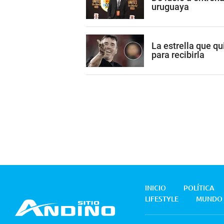
uruguaya
La estrella que qu
para recibirla
INICIO
POLÍTICA
LIFESTYLE
MUNDO