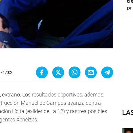
ti
pr
 - 17:02
 extraño. Los resultados deportivos, además,
strucción Manuel de Campos avanza contra
ón ilícita (exlíder de La 12) y rastrea posibles
LA
rigentes Xeneizes.