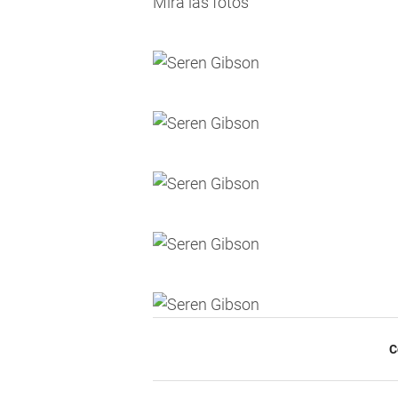
Mirá las fotos
C