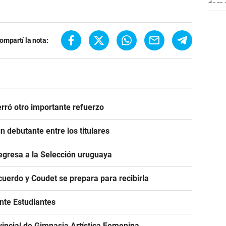
ompartí la nota:
rró otro importante refuerzo
 debutante entre los titulares
egresa a la Selección uruguaya
acuerdo y Coudet se prepara para recibirla
ante Estudiantes
incial de Gimnasia Artística Femenina