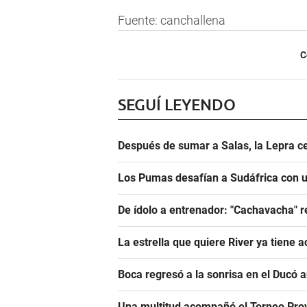
Fuente: canchallena
C
SEGUÍ LEYENDO
Después de sumar a Salas, la Lepra ce
Los Pumas desafían a Sudáfrica con un
De ídolo a entrenador: "Cachavacha" r
La estrella que quiere River ya tiene 
Boca regresó a la sonrisa en el Ducó 
Una multitud acompañó el Torneo Prov