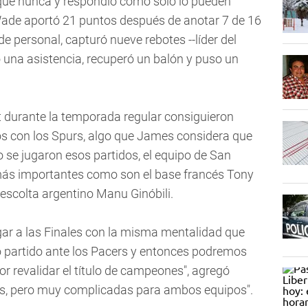
que nunca y respondió como sólo lo pueden
Wade aportó 21 puntos después de anotar 7 de 16
de personal, capturó nueve rebotes --líder del
io una asistencia, recuperó un balón y puso un
 durante la temporada regular consiguieron
os con los Spurs, algo que James considera que
 se jugaron esos partidos, el equipo de San
más importantes como son el base francés Tony
 escolta argentino Manu Ginóbili.
egar a las Finales con la misma mentalidad que
 partido ante los Pacers y entonces podremos
or revalidar el título de campeones", agregó
s, pero muy complicadas para ambos equipos".