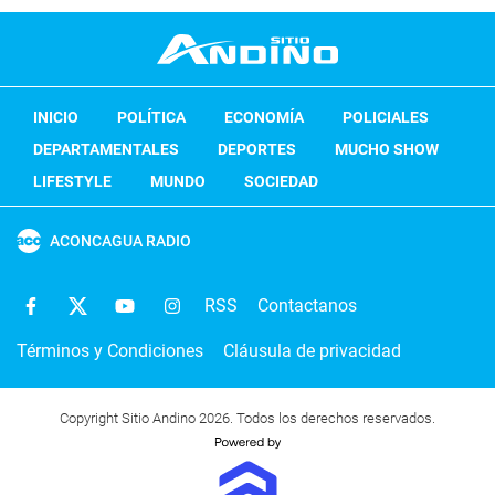
INICIO
POLÍTICA
ECONOMÍA
POLICIALES
DEPARTAMENTALES
DEPORTES
MUCHO SHOW
LIFESTYLE
MUNDO
SOCIEDAD
ACONCAGUA RADIO
RSS
Contactanos
Términos y Condiciones
Cláusula de privacidad
Copyright Sitio Andino 2026. Todos los derechos reservados.