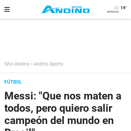
14
°
Sitio Andino
>
Andino Sports
FÚTBOL
Messi: "Que nos maten a
todos, pero quiero salir
campeón del mundo en