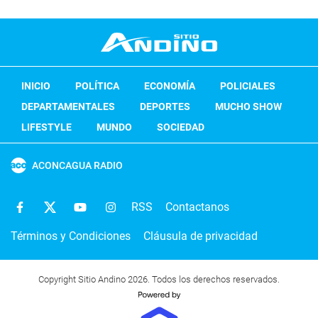
INICIO
POLÍTICA
ECONOMÍA
POLICIALES
DEPARTAMENTALES
DEPORTES
MUCHO SHOW
LIFESTYLE
MUNDO
SOCIEDAD
ACONCAGUA RADIO
RSS
Contactanos
Términos y Condiciones
Cláusula de privacidad
Copyright Sitio Andino 2026. Todos los derechos reservados.