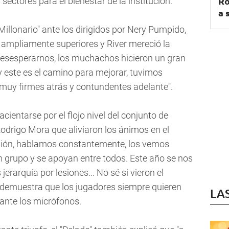
Ro
 sectores para el bienestar de la institución.
a 
Millonario" ante los dirigidos por Nery Pumpido,
 ampliamente superiores y River mereció la
o desesperarnos, los muchachos hicieron un gran
y este es el camino para mejorar, tuvimos
muy firmes atrás y contundentes adelante".
ientarse por el flojo nivel del conjunto de
odrigo Mora que aliviaron los ánimos en el
esión, hablamos constantemente, los vemos
 grupo y se apoyan entre todos. Este año se nos
rarquía por lesiones... No sé si vieron el
 demuestra que los jugadores siempre quieren
LA
 ante los micrófonos.