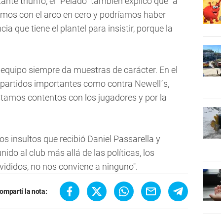
ante triunfo, el "Pelado" también explicó que "a
namos con el arco en cero y podríamos haber
a que tiene el plantel para insistir, porque la
e equipo siempre da muestras de carácter. En el
partidos importantes como contra Newell´s,
tamos contentos con los jugadores y por la
los insultos que recibió Daniel Passarella y
ido al club más allá de las políticas, los
vididos, no nos conviene a ninguno".
ompartí la nota: