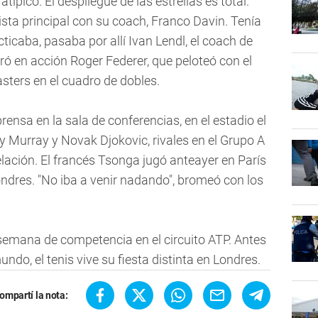
típico. El despliegue de las estrellas es total.
ista principal con su coach, Franco Davin. Tenía
ticaba, pasaba por allí Ivan Lendl, el coach de
tró en acción Roger Federer, que peloteó con el
sters en el cuadro de dobles.
ensa en la sala de conferencias, en el estadio el
y Murray y Novak Djokovic, rivales en el Grupo A
lación. El francés Tsonga jugó anteayer en París
ndres. "No iba a venir nadando", bromeó con los
a semana de competencia en el circuito ATP. Antes
undo, el tenis vive su fiesta distinta en Londres.
ompartí la nota: