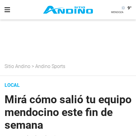
9
°
Sitio Andino
>
Andino Sports
LOCAL
Mirá cómo salió tu equipo
mendocino este fin de
semana