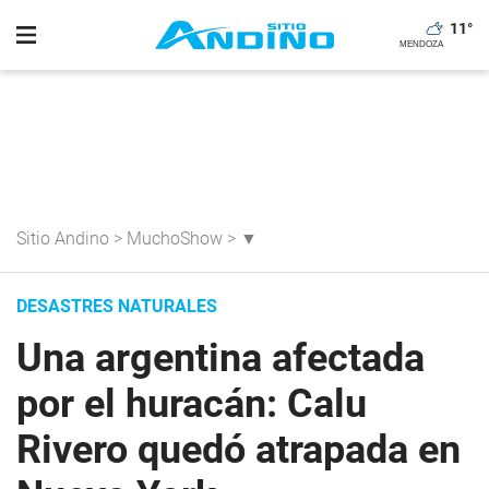
11
°
Sitio Andino
>
MuchoShow
>
▼
DESASTRES NATURALES
Una argentina afectada
por el huracán: Calu
Rivero quedó atrapada en