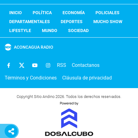
INICIO
POLÍTICA
ECONOMÍA
POLICIALES
DEPARTAMENTALES
DEPORTES
MUCHO SHOW
LIFESTYLE
MUNDO
SOCIEDAD
ACONCAGUA RADIO
RSS
Contactanos
Términos y Condiciones
Cláusula de privacidad
Copyright Sitio Andino 2026. Todos los derechos reservados.