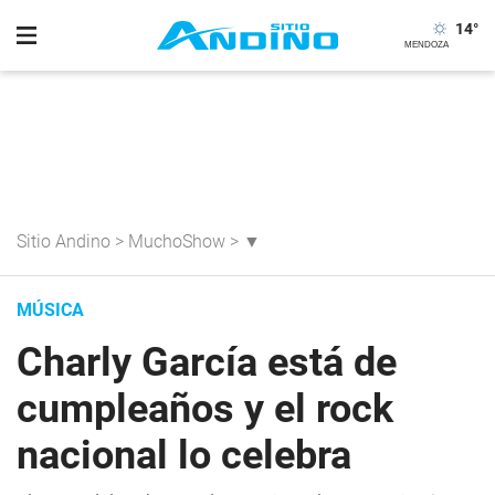
14
°
Sitio Andino
>
MuchoShow
>
▼
MÚSICA
Charly García está de
cumpleaños y el rock
nacional lo celebra