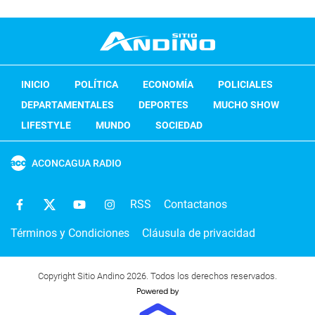
INICIO
POLÍTICA
ECONOMÍA
POLICIALES
DEPARTAMENTALES
DEPORTES
MUCHO SHOW
LIFESTYLE
MUNDO
SOCIEDAD
ACONCAGUA RADIO
RSS
Contactanos
Términos y Condiciones
Cláusula de privacidad
Copyright Sitio Andino 2026. Todos los derechos reservados.