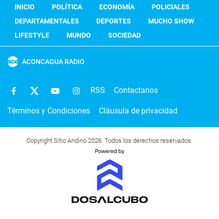
INICIO
POLÍTICA
ECONOMÍA
POLICIALES
DEPARTAMENTALES
DEPORTES
MUCHO SHOW
LIFESTYLE
MUNDO
SOCIEDAD
ACONCAGUA RADIO
RSS
Contactanos
Términos y Condiciones
Cláusula de privacidad
Copyright Sitio Andino 2026. Todos los derechos reservados.