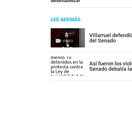
desestabilizar"
LEE ADEMÁS
Villarruel defendi
del Senado
VIDEO
Así fueron los vio
Senado debatía la